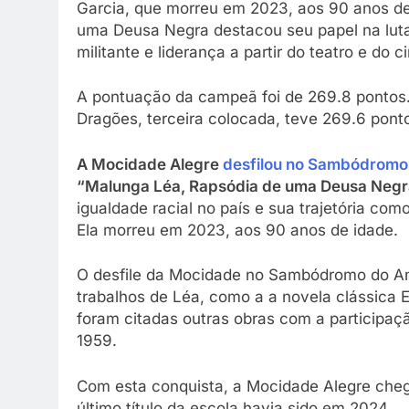
Garcia, que morreu em 2023, aos 90 anos d
uma Deusa Negra destacou seu papel na luta 
militante e liderança a partir do teatro e do 
A pontuação da campeã foi de 269.8 pontos.
Dragões, terceira colocada, teve 269.6 pont
A Mocidade Alegre
desfilou no Sambódromo
“Malunga Léa, Rapsódia de uma Deusa Neg
igualdade racial no país e sua trajetória como
Ela morreu em 2023, aos 90 anos de idade.
O desfile da Mocidade no Sambódromo do Anh
trabalhos de Léa, como a a novela clássica
foram citadas outras obras com a participaç
1959.
Com esta conquista, a Mocidade Alegre chega
último título da escola havia sido em 2024.