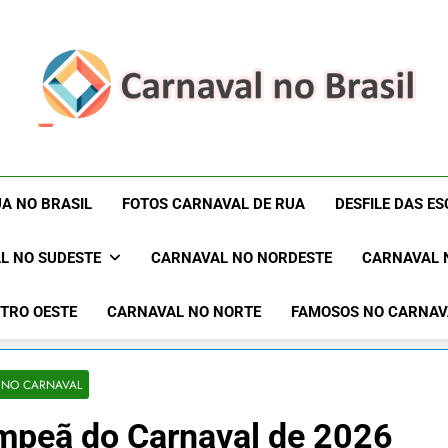
Carnaval No Brasil 
Carnaval No Brasil 2027 – Carnaval De Rua 2027 – Desf
Blocos Carnavalescos – Musas Do Carnaval – R
Rua 2027 – Desfil
A NO BRASIL
FOTOS CARNAVAL DE RUA
DESFILE DAS E
Sam
L NO SUDESTE
CARNAVAL NO NORDESTE
CARNAVAL 
TRO OESTE
CARNAVAL NO NORTE
FAMOSOS NO CARNAV
A NO CARNAVAL
mpeã do Carnaval de 2026