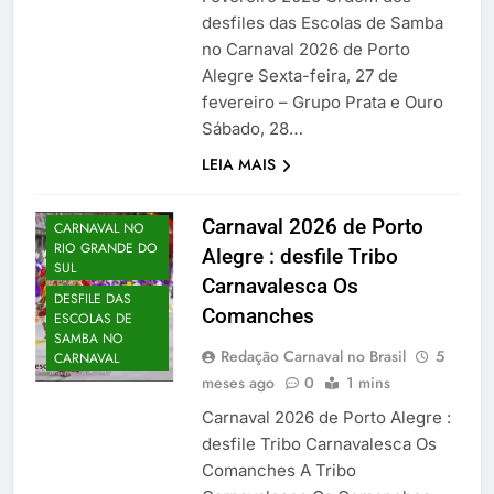
desfiles das Escolas de Samba
no Carnaval 2026 de Porto
Alegre Sexta-feira, 27 de
fevereiro – Grupo Prata e Ouro
Sábado, 28…
LEIA MAIS
Carnaval 2026 de Porto
CARNAVAL NO
RIO GRANDE DO
Alegre : desfile Tribo
SUL
Carnavalesca Os
DESFILE DAS
Comanches
ESCOLAS DE
SAMBA NO
Redação Carnaval no Brasil
5
CARNAVAL
meses ago
0
1 mins
Carnaval 2026 de Porto Alegre :
desfile Tribo Carnavalesca Os
Comanches A Tribo