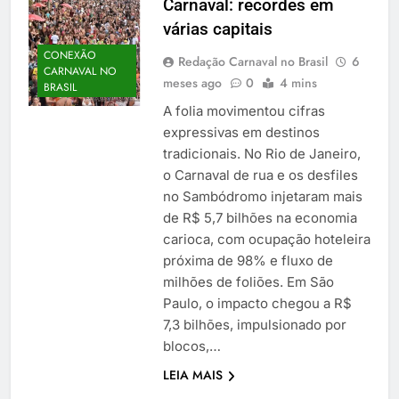
Carnaval: recordes em
várias capitais
CONEXÃO
Redação Carnaval no Brasil
6
CARNAVAL NO
meses ago
0
4 mins
BRASIL
A folia movimentou cifras
expressivas em destinos
tradicionais. No Rio de Janeiro,
o Carnaval de rua e os desfiles
no Sambódromo injetaram mais
de R$ 5,7 bilhões na economia
carioca, com ocupação hoteleira
próxima de 98% e fluxo de
milhões de foliões. Em São
Paulo, o impacto chegou a R$
7,3 bilhões, impulsionado por
blocos,…
LEIA MAIS