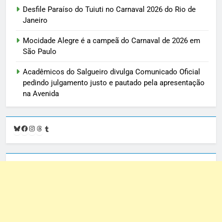
Desfile Paraíso do Tuiuti no Carnaval 2026 do Rio de
Janeiro
Mocidade Alegre é a campeã do Carnaval de 2026 em
São Paulo
Acadêmicos do Salgueiro divulga Comunicado Oficial
pedindo julgamento justo e pautado pela apresentação
na Avenida
Bluesky
Facebook
Instagram
Threads
Tumblr