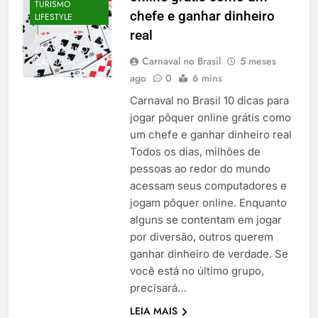
TURISMO
chefe e ganhar dinheiro
LIFESTYLE
real
JOGOS E
APOSTAS NO
Carnaval no Brasil
5 meses
CARNAVAL
ago
0
6 mins
Carnaval no Brasil 10 dicas para
jogar pôquer online grátis como
um chefe e ganhar dinheiro real
Todos os dias, milhões de
pessoas ao redor do mundo
acessam seus computadores e
jogam pôquer online. Enquanto
alguns se contentam em jogar
por diversão, outros querem
ganhar dinheiro de verdade. Se
você está no último grupo,
precisará…
LEIA MAIS