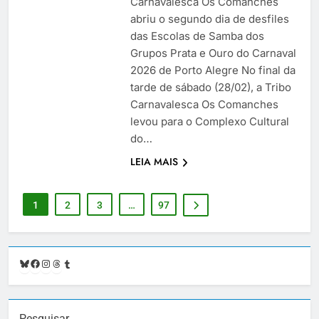
Carnavalesca Os Comanches
abriu o segundo dia de desfiles
das Escolas de Samba dos
Grupos Prata e Ouro do Carnaval
2026 de Porto Alegre No final da
tarde de sábado (28/02), a Tribo
Carnavalesca Os Comanches
levou para o Complexo Cultural
do…
LEIA MAIS
1
2
3
…
97
Bluesky
Facebook
Instagram
Threads
Tumblr
Pesquisar