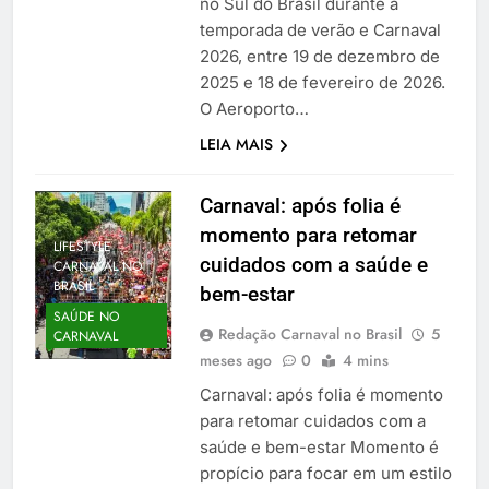
no Sul do Brasil durante a
temporada de verão e Carnaval
2026, entre 19 de dezembro de
2025 e 18 de fevereiro de 2026.
O Aeroporto…
LEIA MAIS
Carnaval: após folia é
momento para retomar
LIFESTYLE
cuidados com a saúde e
CARNAVAL NO
BRASIL
bem-estar
SAÚDE NO
Redação Carnaval no Brasil
5
CARNAVAL
meses ago
0
4 mins
Carnaval: após folia é momento
para retomar cuidados com a
saúde e bem-estar Momento é
propício para focar em um estilo