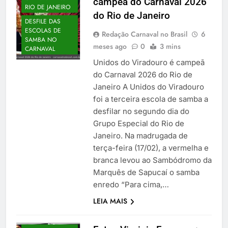
campeã do Carnaval 2026
RIO DE JANEIRO
do Rio de Janeiro
DESFILE DAS
ESCOLAS DE
Redação Carnaval no Brasil
6
SAMBA NO
meses ago
0
3 mins
CARNAVAL
Unidos do Viradouro é campeã
do Carnaval 2026 do Rio de
Janeiro A Unidos do Viradouro
foi a terceira escola de samba a
desfilar no segundo dia do
Grupo Especial do Rio de
Janeiro. Na madrugada de
terça-feira (17/02), a vermelha e
branca levou ao Sambódromo da
Marquês de Sapucaí o samba
enredo “Para cima,…
LEIA MAIS
CARNAVAL NO
RIO DE JANEIRO