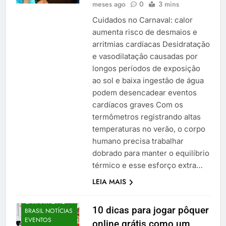
meses ago
0
3 mins
Cuidados no Carnaval: calor
aumenta risco de desmaios e
arritmias cardíacas Desidratação
e vasodilatação causadas por
longos períodos de exposição
ao sol e baixa ingestão de água
podem desencadear eventos
cardíacos graves Com os
termômetros registrando altas
temperaturas no verão, o corpo
humano precisa trabalhar
dobrado para manter o equilíbrio
térmico e esse esforço extra…
LEIA MAIS
CARNAVAL NO
10 dicas para jogar pôquer
BRASIL NOTÍCIAS
EVENTOS
online grátis como um