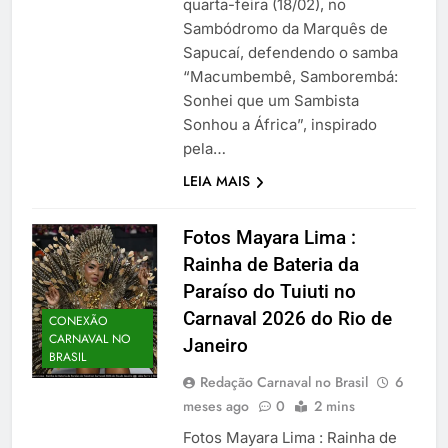
quarta-feira (18/02), no
Sambódromo da Marquês de
Sapucaí, defendendo o samba
“Macumbembê, Samborembá:
Sonhei que um Sambista
Sonhou a África”, inspirado
pela…
LEIA MAIS
Fotos Mayara Lima :
Rainha de Bateria da
Paraíso do Tuiuti no
Carnaval 2026 do Rio de
CONEXÃO
CARNAVAL NO
Janeiro
BRASIL
Redação Carnaval no Brasil
6
meses ago
0
2 mins
Fotos Mayara Lima : Rainha de