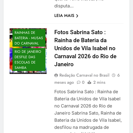
RIO DE JANEIRO
disputa…
MUSAS DO
LEIA MAIS
CARNAVAL NO
BRASIL
Fotos Sabrina Sato :
RAINHAS DE
BATERIA - MUSAS
Rainha de Bateria da
DO CARNAVAL
Unidos de Vila Isabel no
RIO DE JANEIRO
Carnaval 2026 do Rio de
DESFILE DAS
ESCOLAS DE
Janeiro
SAMBA
Redação Carnaval no Brasil
6
meses ago
0
2 mins
Fotos Sabrina Sato : Rainha de
Bateria da Unidos de Vila Isabel
no Carnaval 2026 do Rio de
Janeiro Sabrina Sato, Rainha de
Bateria da Unidos de Vila Isabel,
desfilou na madrugada de