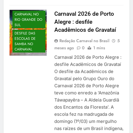
Carnaval 2026 de Porto
CARNAVAL NO
RIO GRANDE DO
Alegre : desfile
SUL
Acadêmicos de Gravataí
DESFILE DAS
ESCOLAS DE
Redação Carnaval no Brasil
5
SAMBA NO
meses ago
0
1 mins
CARNAVAL
Carnaval 2026 de Porto Alegre :
desfile Acadêmicos de Gravataí
O desfile da Acadêmicos de
Gravataí pelo Grupo Ouro do
Carnaval 2026 de Porto Alegre
teve como enredo a ‘Amazônia
Táwapayêra – A Aldeia Guardiã
dos Encantos da Floresta’. A
escola fez na madrugada de
domingo (1º/03) um mergulho
nas raízes de um Brasil indígena,