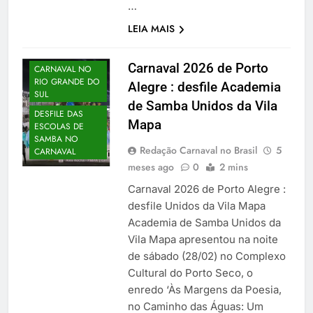
…
LEIA MAIS
Carnaval 2026 de Porto
CARNAVAL NO
RIO GRANDE DO
Alegre : desfile Academia
SUL
de Samba Unidos da Vila
DESFILE DAS
Mapa
ESCOLAS DE
SAMBA NO
Redação Carnaval no Brasil
5
CARNAVAL
meses ago
0
2 mins
Carnaval 2026 de Porto Alegre :
desfile Unidos da Vila Mapa
Academia de Samba Unidos da
Vila Mapa apresentou na noite
de sábado (28/02) no Complexo
Cultural do Porto Seco, o
enredo ‘Às Margens da Poesia,
no Caminho das Águas: Um