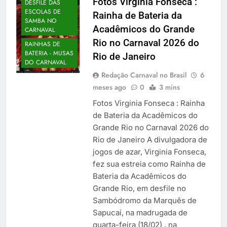
Fotos Virginia Fonseca :
DESFILE DAS
ESCOLAS DE
Rainha de Bateria da
SAMBA NO
Acadêmicos do Grande
CARNAVAL
Rio no Carnaval 2026 do
RAINHAS DE
BATERIA - MUSAS
Rio de Janeiro
DO CARNAVAL
Redação Carnaval no Brasil
6
meses ago
0
3 mins
Fotos Virginia Fonseca : Rainha
de Bateria da Acadêmicos do
Grande Rio no Carnaval 2026 do
Rio de Janeiro A divulgadora de
jogos de azar, Virginia Fonseca,
fez sua estreia como Rainha de
Bateria da Acadêmicos do
Grande Rio, em desfile no
Sambódromo da Marquês de
Sapucaí, na madrugada de
quarta-feira (18/02) , na
CARNAVAL NO