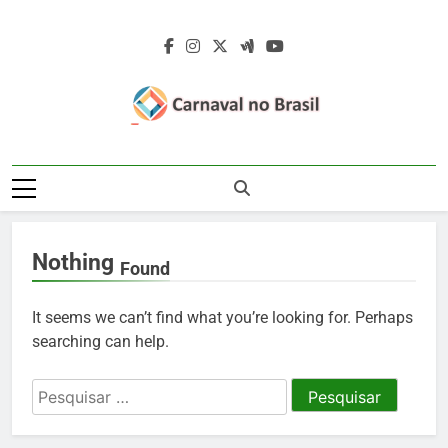
Skip
to
content
Carnaval No
Carnaval No Brasil 2027 – Carnaval De
Brasil 2027 –
Rua 2027 – Desfile Das Escolas De
Samba – Fotos Carnaval 2026 – Blocos
Carnaval De Rua
Carnavalescos – Musas Do Carnaval –
Nothing
Rainhas De Bateria – Famosos No
2027 – Desfile
Found
Carnaval
Das Escolas De
It seems we can’t find what you’re looking for. Perhaps
Samba
searching can help.
Pesquisar
por: