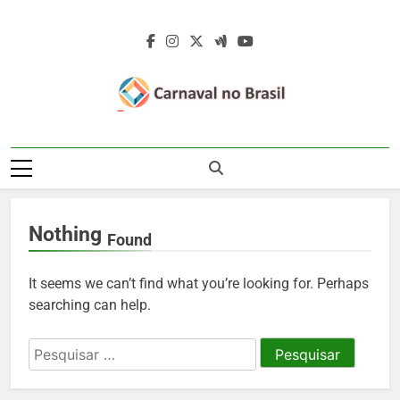
Skip
to
content
Carnaval No
Carnaval No Brasil 2027 – Carnaval De
Brasil 2027 –
Rua 2027 – Desfile Das Escolas De
Samba – Fotos Carnaval 2026 – Blocos
Carnaval De Rua
Carnavalescos – Musas Do Carnaval –
Nothing
Rainhas De Bateria – Famosos No
2027 – Desfile
Found
Carnaval
Das Escolas De
It seems we can’t find what you’re looking for. Perhaps
Samba
searching can help.
Pesquisar
por: