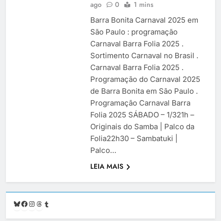
ago
0
1 mins
Barra Bonita Carnaval 2025 em
São Paulo : programação
Carnaval Barra Folia 2025 .
Sortimento Carnaval no Brasil .
Carnaval Barra Folia 2025 .
Programação do Carnaval 2025
de Barra Bonita em São Paulo .
Programação Carnaval Barra
Folia 2025 SÁBADO – 1/321h –
Originais do Samba | Palco da
Folia22h30 – Sambatuki |
Palco…
LEIA MAIS
Bluesky
Facebook
Instagram
Threads
Tumblr