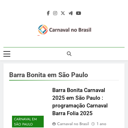
Skip
to
content
Carnaval No
Carnaval No Brasil 2027 – Carnaval De
Brasil 2027 –
Rua 2027 – Desfile Das Escolas De
Samba – Fotos Carnaval 2026 – Blocos
Carnaval De Rua
Carnavalescos – Musas Do Carnaval –
Barra Bonita em São Paulo
Rainhas De Bateria – Famosos No
2027 – Desfile
Carnaval
Das Escolas De
Barra Bonita Carnaval
2025 em São Paulo :
Samba
programação Carnaval
Barra Folia 2025
CARNAVAL EM
Carnaval no Brasil
1 ano
SÃO PAULO