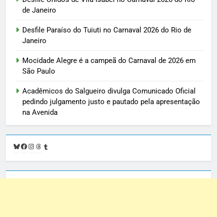
de Janeiro
Desfile Paraíso do Tuiuti no Carnaval 2026 do Rio de
Janeiro
Mocidade Alegre é a campeã do Carnaval de 2026 em
São Paulo
Acadêmicos do Salgueiro divulga Comunicado Oficial
pedindo julgamento justo e pautado pela apresentação
na Avenida
Bluesky
Facebook
Instagram
Threads
Tumblr