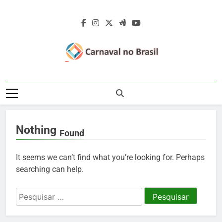
Skip
to
content
Carnaval No
Carnaval No Brasil 2027 – Carnaval De
Brasil 2027 –
Rua 2027 – Desfile Das Escolas De
Samba – Fotos Carnaval 2026 – Blocos
Carnaval De Rua
Carnavalescos – Musas Do Carnaval –
Nothing
Rainhas De Bateria – Famosos No
2027 – Desfile
Found
Carnaval
Das Escolas De
It seems we can’t find what you’re looking for. Perhaps
Samba
searching can help.
Pesquisar
por: