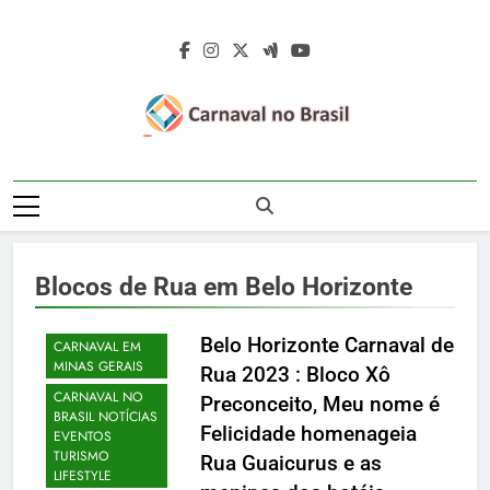
Skip
to
content
Carnaval No
Carnaval No Brasil 2027 – Carnaval De
Brasil 2027 –
Rua 2027 – Desfile Das Escolas De
BELO
Samba – Fotos Carnaval 2026 – Blocos
Carnaval De Rua
HORIZONTE
Carnavalescos – Musas Do Carnaval –
CARNAVAL
Blocos de Rua em Belo Horizonte
Rainhas De Bateria – Famosos No
2027 – Desfile
CARNAVAL DE
Carnaval
RUA NO BRASIL
Das Escolas De
Belo Horizonte Carnaval de
CARNAVAL EM
MINAS GERAIS
Rua 2023 : Bloco Xô
Samba
CARNAVAL NO
Preconceito, Meu nome é
BRASIL NOTÍCIAS
Felicidade homenageia
EVENTOS
TURISMO
Rua Guaicurus e as
LIFESTYLE