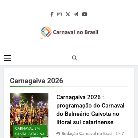
Skip
to
content
Carnaval No
Carnaval No Brasil 2027 – Carnaval De
Brasil 2027 –
Rua 2027 – Desfile Das Escolas De
Samba – Fotos Carnaval 2026 – Blocos
Carnaval De Rua
Carnavalescos – Musas Do Carnaval –
Carnagaiva 2026
Rainhas De Bateria – Famosos No
2027 – Desfile
Carnaval
Das Escolas De
Carnagaiva 2026 :
programação do Carnaval
Samba
do Balneário Gaivota no
litoral sul catarinense
CARNAVAL EM
Redação Carnaval no Brasil
7
SANTA CATARINA