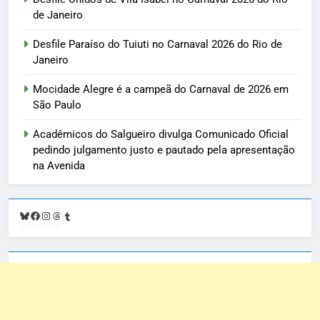
de Janeiro
Desfile Paraíso do Tuiuti no Carnaval 2026 do Rio de
Janeiro
Mocidade Alegre é a campeã do Carnaval de 2026 em
São Paulo
Acadêmicos do Salgueiro divulga Comunicado Oficial
pedindo julgamento justo e pautado pela apresentação
na Avenida
Bluesky
Facebook
Instagram
Threads
Tumblr