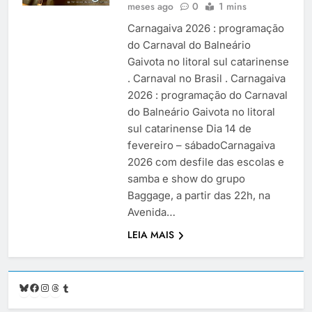
meses ago
0
1 mins
Carnagaiva 2026 : programação
do Carnaval do Balneário
Gaivota no litoral sul catarinense
. Carnaval no Brasil . Carnagaiva
2026 : programação do Carnaval
do Balneário Gaivota no litoral
sul catarinense Dia 14 de
fevereiro – sábadoCarnagaiva
2026 com desfile das escolas e
samba e show do grupo
Baggage, a partir das 22h, na
Avenida…
LEIA MAIS
Bluesky
Facebook
Instagram
Threads
Tumblr