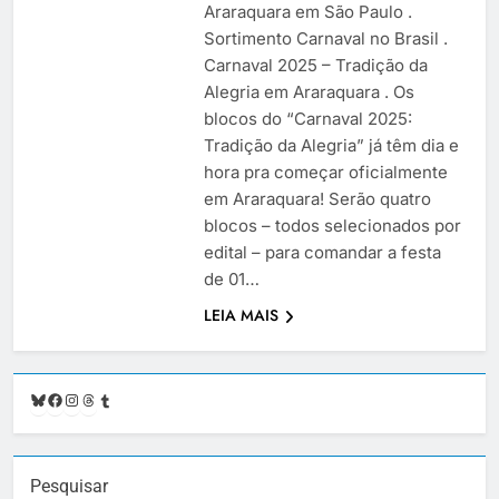
Araraquara em São Paulo .
Sortimento Carnaval no Brasil .
Carnaval 2025 – Tradição da
Alegria em Araraquara . Os
blocos do “Carnaval 2025:
Tradição da Alegria” já têm dia e
hora pra começar oficialmente
em Araraquara! Serão quatro
blocos – todos selecionados por
edital – para comandar a festa
de 01…
LEIA MAIS
Bluesky
Facebook
Instagram
Threads
Tumblr
Pesquisar