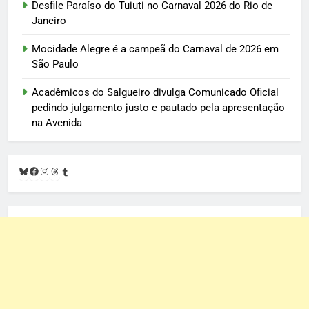
Desfile Paraíso do Tuiuti no Carnaval 2026 do Rio de
Janeiro
Mocidade Alegre é a campeã do Carnaval de 2026 em
São Paulo
Acadêmicos do Salgueiro divulga Comunicado Oficial
pedindo julgamento justo e pautado pela apresentação
na Avenida
Bluesky
Facebook
Instagram
Threads
Tumblr