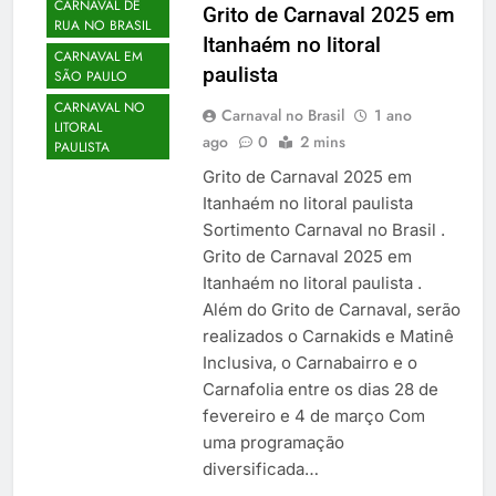
CARNAVAL DE
Grito de Carnaval 2025 em
RUA NO BRASIL
Itanhaém no litoral
CARNAVAL EM
paulista
SÃO PAULO
CARNAVAL NO
Carnaval no Brasil
1 ano
LITORAL
ago
0
2 mins
PAULISTA
Grito de Carnaval 2025 em
Itanhaém no litoral paulista
Sortimento Carnaval no Brasil .
Grito de Carnaval 2025 em
Itanhaém no litoral paulista .
Além do Grito de Carnaval, serão
realizados o Carnakids e Matinê
Inclusiva, o Carnabairro e o
Carnafolia entre os dias 28 de
fevereiro e 4 de março Com
uma programação
diversificada…