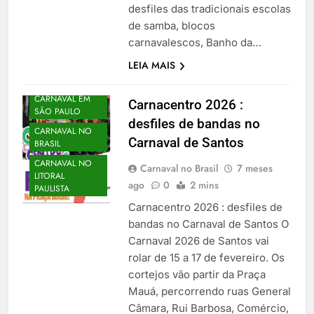
desfiles das tradicionais escolas
de samba, blocos
carnavalescos, Banho da…
LEIA MAIS
CARNAVAL EM
Carnacentro 2026 :
SÃO PAULO
desfiles de bandas no
CARNAVAL NO
Carnaval de Santos
BRASIL
CARNAVAL NO
Carnaval no Brasil
7 meses
LITORAL
ago
0
2 mins
PAULISTA
Carnacentro 2026 : desfiles de
bandas no Carnaval de Santos O
Carnaval 2026 de Santos vai
rolar de 15 a 17 de fevereiro. Os
cortejos vão partir da Praça
Mauá, percorrendo ruas General
Câmara, Rui Barbosa, Comércio,