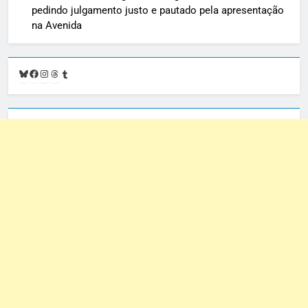
pedindo julgamento justo e pautado pela apresentação
na Avenida
Bluesky
Facebook
Instagram
Threads
Tumblr