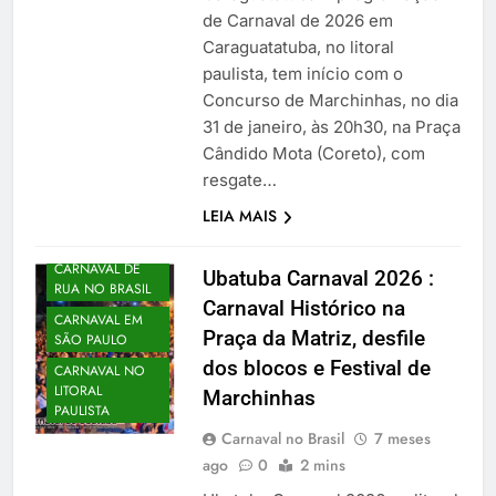
de Carnaval de 2026 em
Caraguatatuba, no litoral
paulista, tem início com o
Concurso de Marchinhas, no dia
31 de janeiro, às 20h30, na Praça
Cândido Mota (Coreto), com
resgate…
LEIA MAIS
CARNAVAL DE
Ubatuba Carnaval 2026 :
RUA NO BRASIL
Carnaval Histórico na
CARNAVAL EM
Praça da Matriz, desfile
SÃO PAULO
dos blocos e Festival de
CARNAVAL NO
LITORAL
Marchinhas
PAULISTA
Carnaval no Brasil
7 meses
ago
0
2 mins