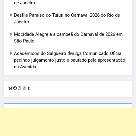
de Janeiro
Desfile Paraíso do Tuiuti no Carnaval 2026 do Rio de
Janeiro
Mocidade Alegre é a campeã do Carnaval de 2026 em
São Paulo
Acadêmicos do Salgueiro divulga Comunicado Oficial
pedindo julgamento justo e pautado pela apresentação
na Avenida
Bluesky
Facebook
Instagram
Threads
Tumblr