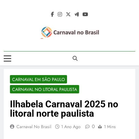
Skip
to
content
Carnaval No
Carnaval No Brasil 2027 – Carnaval De
Brasil 2027 –
Rua 2027 – Desfile Das Escolas De
Samba – Fotos Carnaval 2026 – Blocos
Carnaval De Rua
Carnavalescos – Musas Do Carnaval –
CARNAVAL EM SÃO PAULO
Rainhas De Bateria – Famosos No
2027 – Desfile
Carnaval
CARNAVAL NO LITORAL PAULISTA
Das Escolas De
Ilhabela Carnaval 2025 no
Samba
litoral norte paulista
0
Carnaval No Brasil
1 Ano Ago
1 Mins