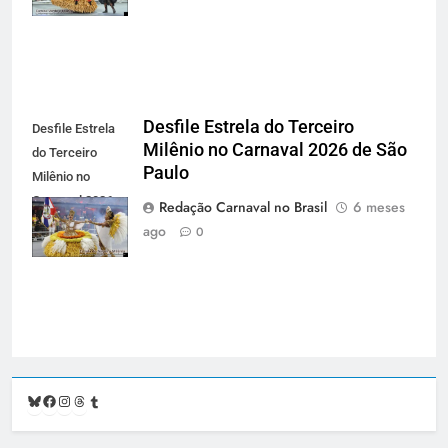
carnavalnobrasil.com.br
Desfile Estrela do Terceiro
Desfile Estrela
Milênio no Carnaval 2026 de São
do Terceiro
Paulo
Milênio no
Carnaval 2026
Redação Carnaval no Brasil
6 meses
de São Paulo -
ago
0
carnavalnobrasil.com.br
Bluesky
Facebook
Instagram
Threads
Tumblr