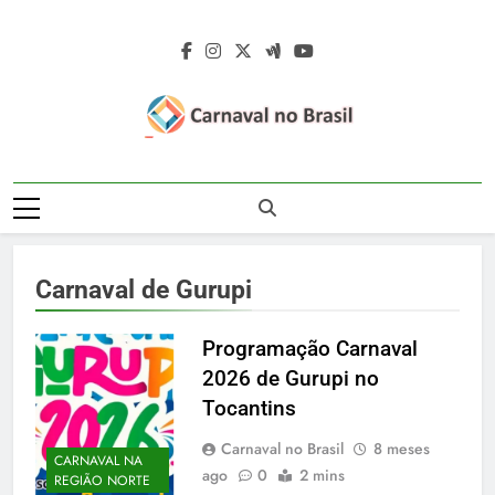
Skip
to
content
Carnaval No
Carnaval No Brasil 2027 – Carnaval De
Brasil 2027 –
Rua 2027 – Desfile Das Escolas De
Samba – Fotos Carnaval 2026 – Blocos
Carnaval De Rua
Carnavalescos – Musas Do Carnaval –
Carnaval de Gurupi
Rainhas De Bateria – Famosos No
2027 – Desfile
Carnaval
Das Escolas De
Programação Carnaval
2026 de Gurupi no
Samba
Tocantins
Carnaval no Brasil
8 meses
CARNAVAL NA
ago
0
2 mins
REGIÃO NORTE