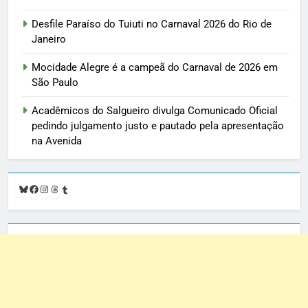
Desfile Paraíso do Tuiuti no Carnaval 2026 do Rio de
Janeiro
Mocidade Alegre é a campeã do Carnaval de 2026 em
São Paulo
Acadêmicos do Salgueiro divulga Comunicado Oficial
pedindo julgamento justo e pautado pela apresentação
na Avenida
Bluesky
Facebook
Instagram
Threads
Tumblr