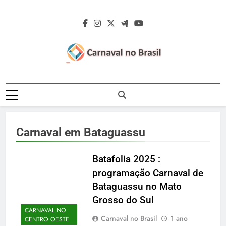
Skip
to
content
Carnaval No
Carnaval No Brasil 2027 – Carnaval De
Brasil 2027 –
Rua 2027 – Desfile Das Escolas De
Samba – Fotos Carnaval 2026 – Blocos
Carnaval De Rua
Carnavalescos – Musas Do Carnaval –
Carnaval em Bataguassu
Rainhas De Bateria – Famosos No
2027 – Desfile
Carnaval
Das Escolas De
Batafolia 2025 :
programação Carnaval de
Samba
Bataguassu no Mato
Grosso do Sul
CARNAVAL NO
Carnaval no Brasil
1 ano
CENTRO OESTE