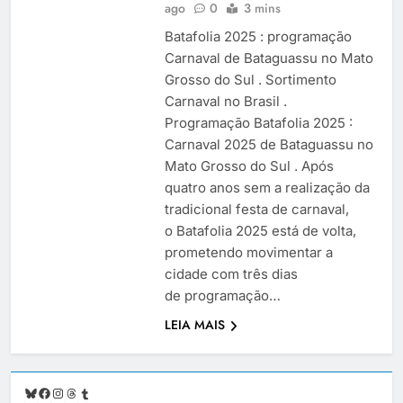
ago
0
3 mins
Batafolia 2025 : programação
Carnaval de Bataguassu no Mato
Grosso do Sul . Sortimento
Carnaval no Brasil .
Programação Batafolia 2025 :
Carnaval 2025 de Bataguassu no
Mato Grosso do Sul . Após
quatro anos sem a realização da
tradicional festa de carnaval,
o Batafolia 2025 está de volta,
prometendo movimentar a
cidade com três dias
de programação…
LEIA MAIS
Bluesky
Facebook
Instagram
Threads
Tumblr