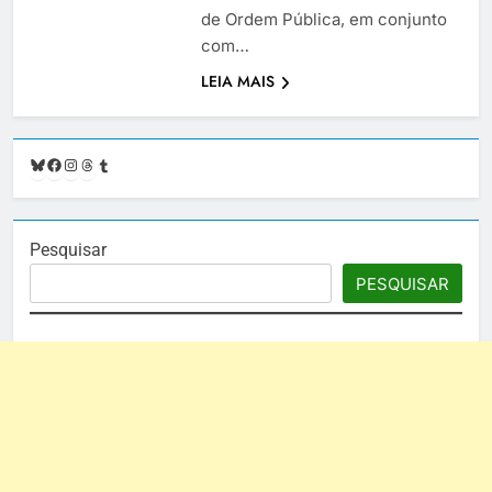
de Ordem Pública, em conjunto
com…
LEIA MAIS
Bluesky
Facebook
Instagram
Threads
Tumblr
Pesquisar
PESQUISAR