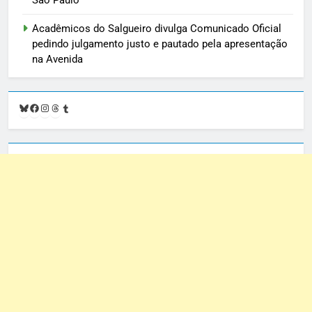
São Paulo
Acadêmicos do Salgueiro divulga Comunicado Oficial
pedindo julgamento justo e pautado pela apresentação
na Avenida
Bluesky
Facebook
Instagram
Threads
Tumblr