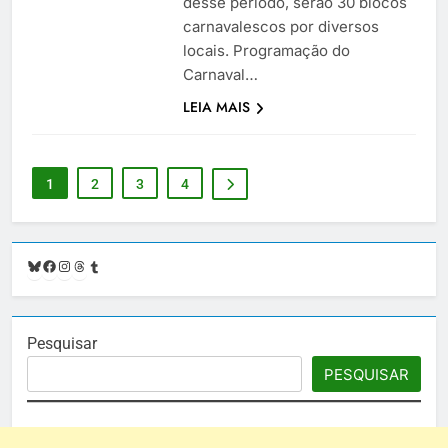
desse período, serão 30 blocos
carnavalescos por diversos
locais. Programação do
Carnaval…
LEIA MAIS
1
2
3
4
Bluesky
Facebook
Instagram
Threads
Tumblr
Pesquisar
PESQUISAR