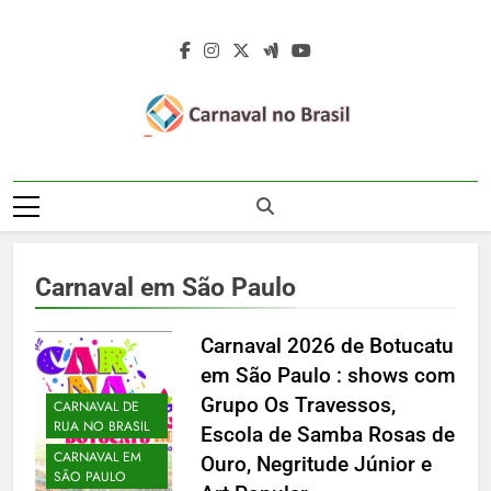
Skip
to
content
Carnaval No
Carnaval No Brasil 2027 – Carnaval De
Brasil 2027 –
Rua 2027 – Desfile Das Escolas De
Samba – Fotos Carnaval 2026 – Blocos
Carnaval De Rua
Carnavalescos – Musas Do Carnaval –
Carnaval em São Paulo
Rainhas De Bateria – Famosos No
2027 – Desfile
Carnaval
Das Escolas De
Carnaval 2026 de Botucatu
em São Paulo : shows com
Samba
Grupo Os Travessos,
CARNAVAL DE
RUA NO BRASIL
Escola de Samba Rosas de
CARNAVAL EM
Ouro, Negritude Júnior e
SÃO PAULO