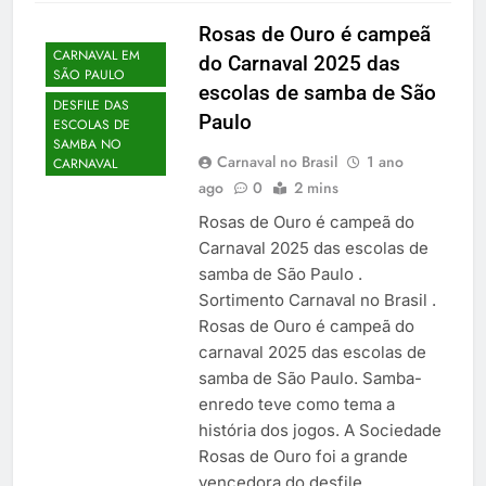
Rosas de Ouro é campeã
CARNAVAL EM
do Carnaval 2025 das
SÃO PAULO
escolas de samba de São
DESFILE DAS
Paulo
ESCOLAS DE
SAMBA NO
Carnaval no Brasil
1 ano
CARNAVAL
ago
0
2 mins
Rosas de Ouro é campeã do
Carnaval 2025 das escolas de
samba de São Paulo .
Sortimento Carnaval no Brasil .
Rosas de Ouro é campeã do
carnaval 2025 das escolas de
samba de São Paulo. Samba-
enredo teve como tema a
história dos jogos. A Sociedade
Rosas de Ouro foi a grande
vencedora do desfile…