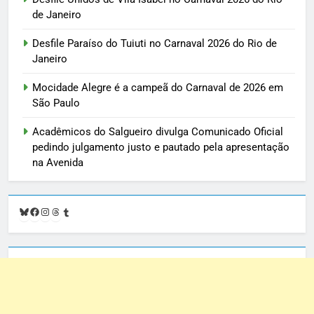
de Janeiro
Desfile Paraíso do Tuiuti no Carnaval 2026 do Rio de
Janeiro
Mocidade Alegre é a campeã do Carnaval de 2026 em
São Paulo
Acadêmicos do Salgueiro divulga Comunicado Oficial
pedindo julgamento justo e pautado pela apresentação
na Avenida
Bluesky
Facebook
Instagram
Threads
Tumblr