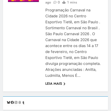
ago
0
1 mins
Programação Carnaval na
Cidade 2026 no Centro
Esportivo Tietê, em São Paulo .
Sortimento Carnaval no Brasil .
São Paulo Carnaval 2026 . O
Carnaval na Cidade 2026 que
acontece entre os dias 14 a 17
de fevereiro, no Centro
Esportivo Tietê, em São Paulo
divulga programação completa.
Atrações anunciadas : Anitta,
Ludmilla, Menos É…
LEIA MAIS
Bluesky
Facebook
Instagram
Threads
Tumblr