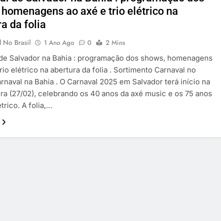
 homenagens ao axé e trio elétrico na
a da folia
 No Brasil
1 Ano Ago
0
2 Mins
 de Salvador na Bahia : programação dos shows, homenagens
rio elétrico na abertura da folia . Sortimento Carnaval no
Carnaval na Bahia . O Carnaval 2025 em Salvador terá início na
ira (27/02), celebrando os 40 anos da axé music e os 75 anos
étrico. A folia,…