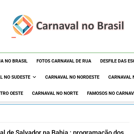
Carnaval No Brasil 
Carnaval No Brasil 2027 – Carnaval De Rua 2027 – Desf
Blocos Carnavalescos – Musas Do Carnaval – R
Rua 2027 – Desfil
A NO BRASIL
FOTOS CARNAVAL DE RUA
DESFILE DAS E
Sam
L NO SUDESTE
CARNAVAL NO NORDESTE
CARNAVAL 
TRO OESTE
CARNAVAL NO NORTE
FAMOSOS NO CARNAV
al de Salvador na Bahia : programação dos