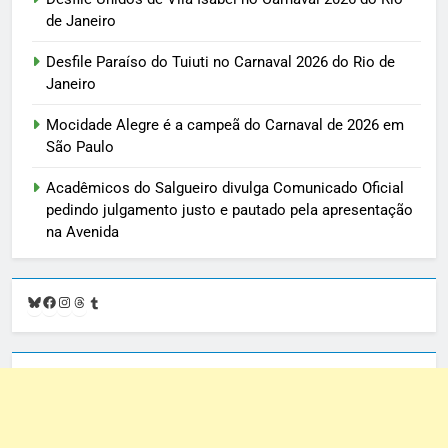
de Janeiro
Desfile Paraíso do Tuiuti no Carnaval 2026 do Rio de
Janeiro
Mocidade Alegre é a campeã do Carnaval de 2026 em
São Paulo
Acadêmicos do Salgueiro divulga Comunicado Oficial
pedindo julgamento justo e pautado pela apresentação
na Avenida
Bluesky
Facebook
Instagram
Threads
Tumblr