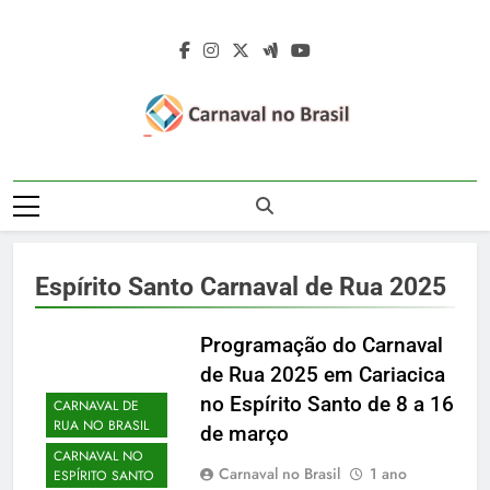
Skip
to
content
Carnaval No
Carnaval No Brasil 2027 – Carnaval De
Brasil 2027 –
Rua 2027 – Desfile Das Escolas De
Samba – Fotos Carnaval 2026 – Blocos
Carnaval De Rua
Carnavalescos – Musas Do Carnaval –
Espírito Santo Carnaval de Rua 2025
Rainhas De Bateria – Famosos No
2027 – Desfile
Carnaval
Das Escolas De
Programação do Carnaval
de Rua 2025 em Cariacica
Samba
no Espírito Santo de 8 a 16
CARNAVAL DE
RUA NO BRASIL
de março
CARNAVAL NO
Carnaval no Brasil
1 ano
ESPÍRITO SANTO