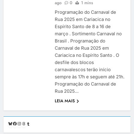
ago
0
1 mins
Programação do Carnaval de
Rua 2025 em Cariacica no
Espírito Santo de 8 a 16 de
março . Sortimento Carnaval no
Brasil . Programação do
Carnaval de Rua 2025 em
Cariacica no Espírito Santo . O
desfile dos blocos
carnavalescos terão início
sempre às 17h e seguem até 21h.
Programação do Carnaval de
Rua 2025…
LEIA MAIS
Bluesky
Facebook
Instagram
Threads
Tumblr