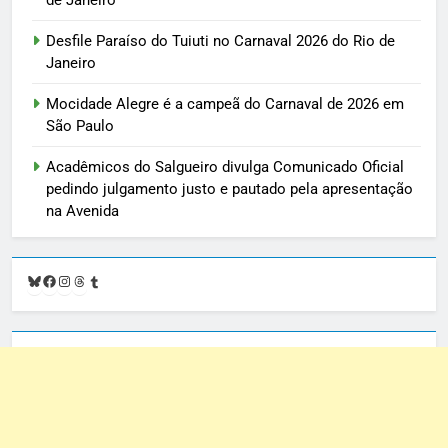
de Janeiro
Desfile Paraíso do Tuiuti no Carnaval 2026 do Rio de
Janeiro
Mocidade Alegre é a campeã do Carnaval de 2026 em
São Paulo
Acadêmicos do Salgueiro divulga Comunicado Oficial
pedindo julgamento justo e pautado pela apresentação
na Avenida
Bluesky
Facebook
Instagram
Threads
Tumblr