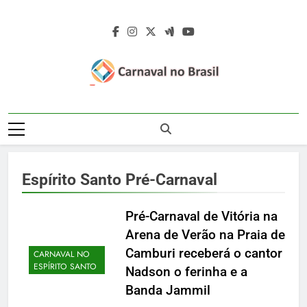
Skip
to
content
Carnaval No
Carnaval No Brasil 2027 – Carnaval De
Brasil 2027 –
Rua 2027 – Desfile Das Escolas De
Samba – Fotos Carnaval 2026 – Blocos
Carnaval De Rua
Carnavalescos – Musas Do Carnaval –
Espírito Santo Pré-Carnaval
Rainhas De Bateria – Famosos No
2027 – Desfile
Carnaval
Das Escolas De
Pré-Carnaval de Vitória na
Arena de Verão na Praia de
Samba
Camburi receberá o cantor
CARNAVAL NO
ESPÍRITO SANTO
Nadson o ferinha e a
VITÓRIA
Banda Jammil
CARNAVAL