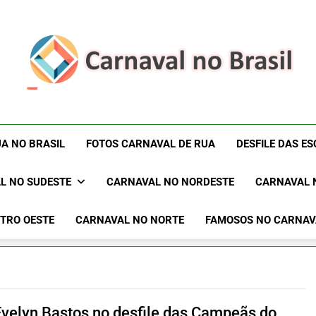
Carnaval No Brasil 
Carnaval No Brasil 2027 – Carnaval De Rua 2027 – Desf
Blocos Carnavalescos – Musas Do Carnaval – R
Rua 2027 – Desfil
A NO BRASIL
FOTOS CARNAVAL DE RUA
DESFILE DAS E
Sam
L NO SUDESTE
CARNAVAL NO NORDESTE
CARNAVAL 
TRO OESTE
CARNAVAL NO NORTE
FAMOSOS NO CARNAV
Evelyn Bastos no desfile das Campeãs do