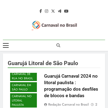
Skip
to
content
Carnaval No
Carnaval No Brasil 2027 – Carnaval De
Brasil 2027 –
Rua 2027 – Desfile Das Escolas De
Samba – Fotos Carnaval 2026 – Blocos
Carnaval De Rua
Carnavalescos – Musas Do Carnaval –
Guarujá Litoral de São Paulo
Rainhas De Bateria – Famosos No
2027 – Desfile
Carnaval
Das Escolas De
CARNAVAL DE
Guarujá Carnaval 2024 no
RUA NO BRASIL
litoral paulista :
Samba
CARNAVAL EM
programação dos desfiles
SÃO PAULO
de blocos e bandas
CARNAVAL NO
LITORAL
Redação Carnaval no Brasil
2
PAULISTA