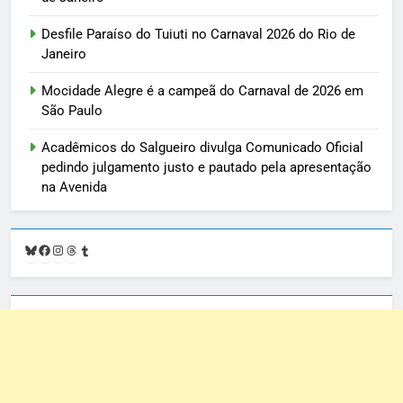
Desfile Paraíso do Tuiuti no Carnaval 2026 do Rio de
Janeiro
Mocidade Alegre é a campeã do Carnaval de 2026 em
São Paulo
Acadêmicos do Salgueiro divulga Comunicado Oficial
pedindo julgamento justo e pautado pela apresentação
na Avenida
Bluesky
Facebook
Instagram
Threads
Tumblr