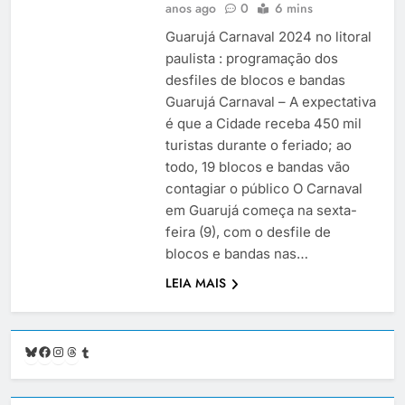
anos ago
0
6 mins
Guarujá Carnaval 2024 no litoral
paulista : programação dos
desfiles de blocos e bandas
Guarujá Carnaval – A expectativa
é que a Cidade receba 450 mil
turistas durante o feriado; ao
todo, 19 blocos e bandas vão
contagiar o público O Carnaval
em Guarujá começa na sexta-
feira (9), com o desfile de
blocos e bandas nas…
LEIA MAIS
Bluesky
Facebook
Instagram
Threads
Tumblr