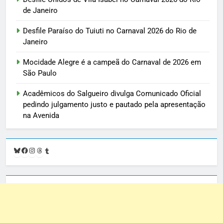
de Janeiro
Desfile Paraíso do Tuiuti no Carnaval 2026 do Rio de
Janeiro
Mocidade Alegre é a campeã do Carnaval de 2026 em
São Paulo
Acadêmicos do Salgueiro divulga Comunicado Oficial
pedindo julgamento justo e pautado pela apresentação
na Avenida
Bluesky
Facebook
Instagram
Threads
Tumblr