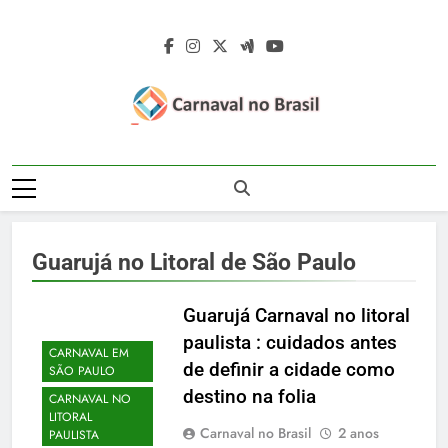
Skip
to
content
Carnaval No
Carnaval No Brasil 2027 – Carnaval De
Brasil 2027 –
Rua 2027 – Desfile Das Escolas De
Samba – Fotos Carnaval 2026 – Blocos
Carnaval De Rua
Carnavalescos – Musas Do Carnaval –
Guarujá no Litoral de São Paulo
Rainhas De Bateria – Famosos No
2027 – Desfile
Carnaval
Das Escolas De
Guarujá Carnaval no litoral
paulista : cuidados antes
Samba
CARNAVAL EM
de definir a cidade como
SÃO PAULO
destino na folia
CARNAVAL NO
LITORAL
Carnaval no Brasil
2 anos
PAULISTA