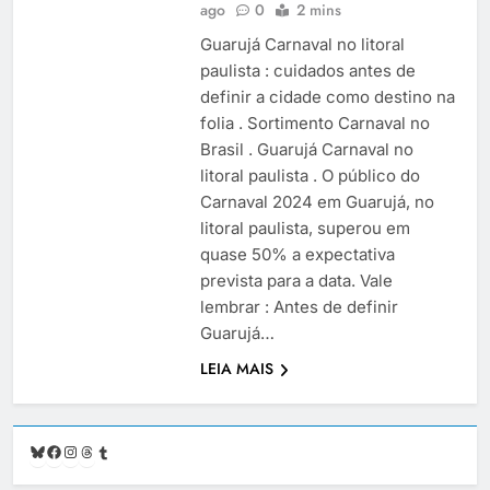
ago
0
2 mins
Guarujá Carnaval no litoral
paulista : cuidados antes de
definir a cidade como destino na
folia . Sortimento Carnaval no
Brasil . Guarujá Carnaval no
litoral paulista . O público do
Carnaval 2024 em Guarujá, no
litoral paulista, superou em
quase 50% a expectativa
prevista para a data. Vale
lembrar : Antes de definir
Guarujá…
LEIA MAIS
Bluesky
Facebook
Instagram
Threads
Tumblr