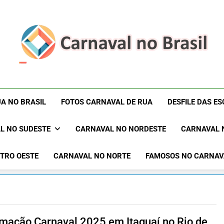
Carnaval No Brasil 
Carnaval No Brasil 2027 – Carnaval De Rua 2027 – Desf
Blocos Carnavalescos – Musas Do Carnaval – R
Rua 2027 – Desfil
A NO BRASIL
FOTOS CARNAVAL DE RUA
DESFILE DAS E
Sam
L NO SUDESTE
CARNAVAL NO NORDESTE
CARNAVAL 
TRO OESTE
CARNAVAL NO NORTE
FAMOSOS NO CARNAV
mação Carnaval 2025 em Itaguaí no Rio de