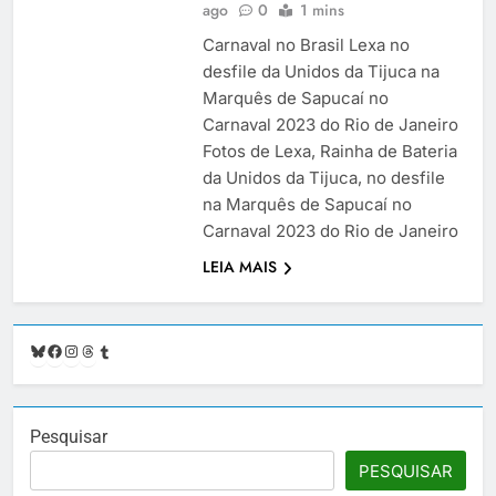
ago
0
1 mins
Carnaval no Brasil Lexa no
desfile da Unidos da Tijuca na
Marquês de Sapucaí no
Carnaval 2023 do Rio de Janeiro
Fotos de Lexa, Rainha de Bateria
da Unidos da Tijuca, no desfile
na Marquês de Sapucaí no
Carnaval 2023 do Rio de Janeiro
LEIA MAIS
Bluesky
Facebook
Instagram
Threads
Tumblr
Pesquisar
PESQUISAR