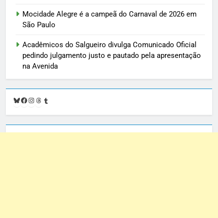
Mocidade Alegre é a campeã do Carnaval de 2026 em
São Paulo
Acadêmicos do Salgueiro divulga Comunicado Oficial
pedindo julgamento justo e pautado pela apresentação
na Avenida
Bluesky
Facebook
Instagram
Threads
Tumblr