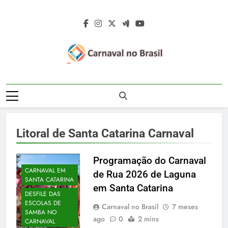
Skip
to
content
Carnaval No
Carnaval No Brasil 2027 – Carnaval De
Brasil 2027 –
Rua 2027 – Desfile Das Escolas De
Samba – Fotos Carnaval 2026 – Blocos
Carnaval De Rua
Carnavalescos – Musas Do Carnaval –
Litoral de Santa Catarina Carnaval
Rainhas De Bateria – Famosos No
2027 – Desfile
Carnaval
Das Escolas De
Programação do Carnaval
CARNAVAL EM
de Rua 2026 de Laguna
Samba
SANTA CATARINA
em Santa Catarina
DESFILE DAS
ESCOLAS DE
Carnaval no Brasil
7 meses
SAMBA NO
ago
0
2 mins
CARNAVAL