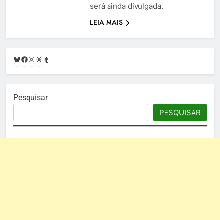
será ainda divulgada.
LEIA MAIS
Bluesky
Facebook
Instagram
Threads
Tumblr
Pesquisar
PESQUISAR