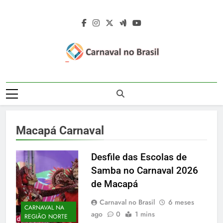
Skip
to
content
Carnaval No
Carnaval No Brasil 2027 – Carnaval De
Brasil 2027 –
Rua 2027 – Desfile Das Escolas De
Samba – Fotos Carnaval 2026 – Blocos
Carnaval De Rua
Carnavalescos – Musas Do Carnaval –
Macapá Carnaval
Rainhas De Bateria – Famosos No
2027 – Desfile
Carnaval
Das Escolas De
Desfile das Escolas de
Samba no Carnaval 2026
Samba
de Macapá
Carnaval no Brasil
6 meses
CARNAVAL NA
ago
0
1 mins
REGIÃO NORTE