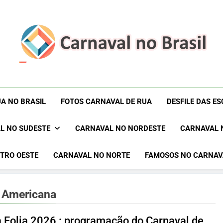
Carnaval No Brasil 
Carnaval No Brasil 2027 – Carnaval De Rua 2027 – Desf
Blocos Carnavalescos – Musas Do Carnaval – R
Rua 2027 – Desfil
A NO BRASIL
FOTOS CARNAVAL DE RUA
DESFILE DAS E
Sam
L NO SUDESTE
CARNAVAL NO NORDESTE
CARNAVAL 
TRO OESTE
CARNAVAL NO NORTE
FAMOSOS NO CARNAV
 Americana
a Folia 2026 : programação do Carnaval de