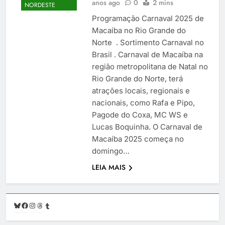
anos ago
0
2 mins
NORDESTE
Programação Carnaval 2025 de
Macaíba no Rio Grande do
Norte . Sortimento Carnaval no
Brasil . Carnaval de Macaíba na
região metropolitana de Natal no
Rio Grande do Norte, terá
atrações locais, regionais e
nacionais, como Rafa e Pipo,
Pagode do Coxa, MC WS e
Lucas Boquinha. O Carnaval de
Macaíba 2025 começa no
domingo…
LEIA MAIS
Bluesky
Facebook
Instagram
Threads
Tumblr