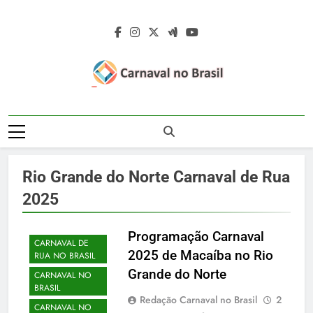
Skip
to
content
Carnaval No
Carnaval No Brasil 2027 – Carnaval De
Brasil 2027 –
Rua 2027 – Desfile Das Escolas De
Samba – Fotos Carnaval 2026 – Blocos
Carnaval De Rua
Carnavalescos – Musas Do Carnaval –
Rio Grande do Norte Carnaval de Rua
Rainhas De Bateria – Famosos No
2027 – Desfile
2025
Carnaval
Das Escolas De
Programação Carnaval
Samba
CARNAVAL DE
2025 de Macaíba no Rio
RUA NO BRASIL
Grande do Norte
CARNAVAL NO
BRASIL
Redação Carnaval no Brasil
2
CARNAVAL NO