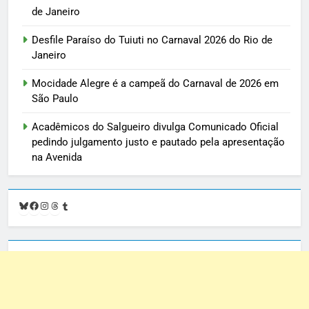
de Janeiro
Desfile Paraíso do Tuiuti no Carnaval 2026 do Rio de
Janeiro
Mocidade Alegre é a campeã do Carnaval de 2026 em
São Paulo
Acadêmicos do Salgueiro divulga Comunicado Oficial
pedindo julgamento justo e pautado pela apresentação
na Avenida
Bluesky
Facebook
Instagram
Threads
Tumblr