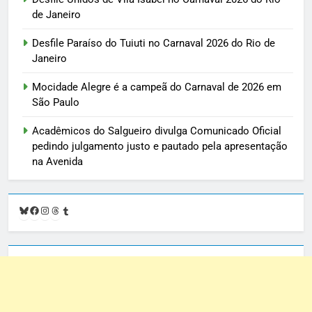
de Janeiro
Desfile Paraíso do Tuiuti no Carnaval 2026 do Rio de
Janeiro
Mocidade Alegre é a campeã do Carnaval de 2026 em
São Paulo
Acadêmicos do Salgueiro divulga Comunicado Oficial
pedindo julgamento justo e pautado pela apresentação
na Avenida
Bluesky
Facebook
Instagram
Threads
Tumblr