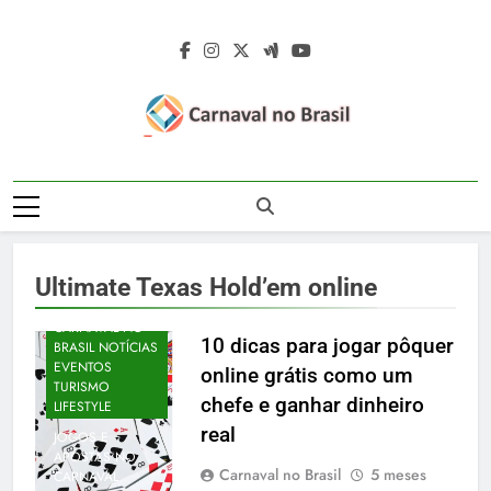
Skip
to
content
Carnaval No
Carnaval No Brasil 2027 – Carnaval De
Brasil 2027 –
Rua 2027 – Desfile Das Escolas De
Samba – Fotos Carnaval 2026 – Blocos
Carnaval De Rua
Carnavalescos – Musas Do Carnaval –
Ultimate Texas Hold’em online
Rainhas De Bateria – Famosos No
2027 – Desfile
Carnaval
CARNAVAL NO
Das Escolas De
10 dicas para jogar pôquer
BRASIL NOTÍCIAS
EVENTOS
online grátis como um
Samba
TURISMO
chefe e ganhar dinheiro
LIFESTYLE
real
JOGOS E
APOSTAS NO
Carnaval no Brasil
5 meses
CARNAVAL