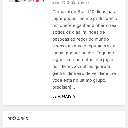
ago
0
6 mins
Carnaval no Brasil 10 dicas para
jogar pôquer online grátis como
um chefe e ganhar dinheiro real
Todos os dias, milhões de
pessoas ao redor do mundo
acessam seus computadores e
jogam pôquer online. Enquanto
alguns se contentam em jogar
por diversão, outros querem
ganhar dinheiro de verdade. Se
você está no último grupo,
precisará…
LEIA MAIS
Bluesky
Facebook
Instagram
Threads
Tumblr