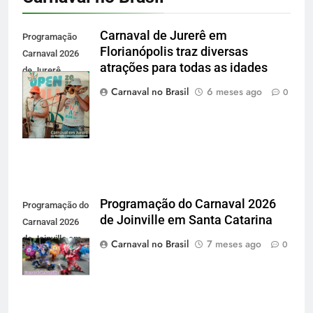
Carnaval de Jurerê em
Programação
Florianópolis traz diversas
Carnaval 2026
atrações para todas as idades
de Jurerê
Internacional -
Carnaval no Brasil
6 meses ago
0
Carnaval no
Brasil
Programação do Carnaval 2026
Programação do
de Joinville em Santa Catarina
Carnaval 2026
de Joinville em
Carnaval no Brasil
7 meses ago
0
Santa Catarina