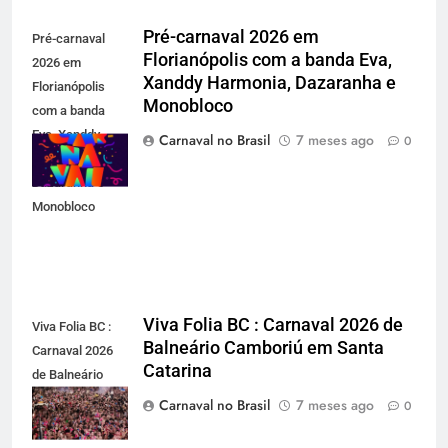
Pré-carnaval 2026 em
Pré-carnaval
Florianópolis com a banda Eva,
2026 em
Xanddy Harmonia, Dazaranha e
Florianópolis
Monobloco
com a banda
Eva, Xanddy
Carnaval no Brasil
7 meses ago
0
Harmonia,
Dazaranha e
Monobloco
Viva Folia BC : Carnaval 2026 de
Viva Folia BC :
Balneário Camboriú em Santa
Carnaval 2026
Catarina
de Balneário
Camboriú em
Carnaval no Brasil
7 meses ago
0
Santa Catarina