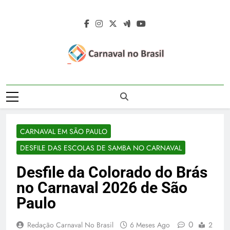
Skip
to
content
Carnaval No
Carnaval No Brasil 2027 – Carnaval De
Brasil 2027 –
Rua 2027 – Desfile Das Escolas De
Samba – Fotos Carnaval 2026 – Blocos
Carnaval De Rua
Carnavalescos – Musas Do Carnaval –
CARNAVAL EM SÃO PAULO
Rainhas De Bateria – Famosos No
2027 – Desfile
Carnaval
DESFILE DAS ESCOLAS DE SAMBA NO CARNAVAL
Das Escolas De
Desfile da Colorado do Brás
Samba
no Carnaval 2026 de São
Paulo
0
Redação Carnaval No Brasil
6 Meses Ago
2