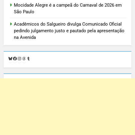
Mocidade Alegre é a campeã do Carnaval de 2026 em
São Paulo
Acadêmicos do Salgueiro divulga Comunicado Oficial
pedindo julgamento justo e pautado pela apresentação
na Avenida
Bluesky
Facebook
Instagram
Threads
Tumblr