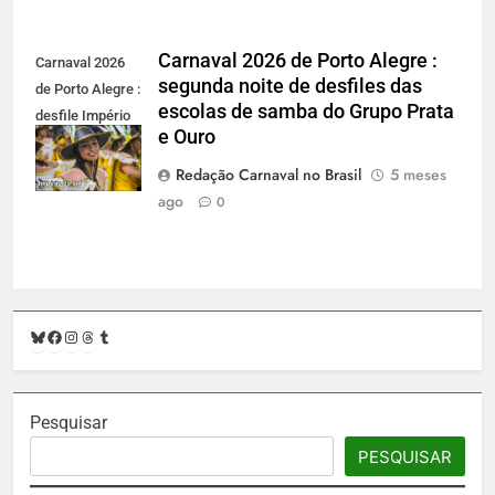
Carnaval 2026 de Porto Alegre :
Carnaval 2026
segunda noite de desfiles das
de Porto Alegre :
escolas de samba do Grupo Prata
desfile Império
e Ouro
do Sol -
carnavalnobrasil.com.br
Redação Carnaval no Brasil
5 meses
ago
0
Bluesky
Facebook
Instagram
Threads
Tumblr
Pesquisar
PESQUISAR