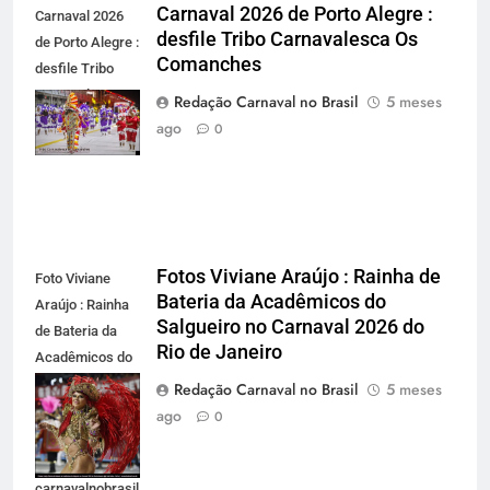
Carnaval 2026 de Porto Alegre :
Carnaval 2026
desfile Tribo Carnavalesca Os
de Porto Alegre :
Comanches
desfile Tribo
Carnavalesca
Redação Carnaval no Brasil
5 meses
Os Comanches -
ago
0
carnavalnobrasil.com.br
Fotos Viviane Araújo : Rainha de
Foto Viviane
Bateria da Acadêmicos do
Araújo : Rainha
Salgueiro no Carnaval 2026 do
de Bateria da
Rio de Janeiro
Acadêmicos do
Salgueiro no
Redação Carnaval no Brasil
5 meses
Carnaval 2026
ago
0
do Rio de
Janeiro -
carnavalnobrasil.com.br