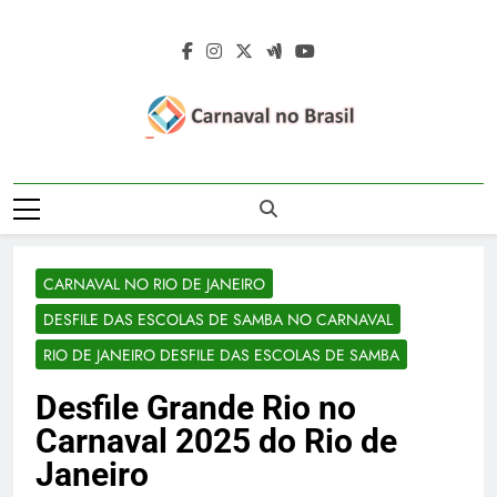
Skip
to
content
Carnaval No
Carnaval No Brasil 2027 – Carnaval De
Brasil 2027 –
Rua 2027 – Desfile Das Escolas De
Samba – Fotos Carnaval 2026 – Blocos
Carnaval De Rua
Carnavalescos – Musas Do Carnaval –
CARNAVAL NO RIO DE JANEIRO
Rainhas De Bateria – Famosos No
2027 – Desfile
Carnaval
DESFILE DAS ESCOLAS DE SAMBA NO CARNAVAL
Das Escolas De
RIO DE JANEIRO DESFILE DAS ESCOLAS DE SAMBA
Samba
Desfile Grande Rio no
Carnaval 2025 do Rio de
Janeiro