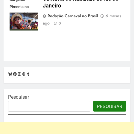
Janeiro
Pimenta no
Carnaval de Rua
Redação Carnaval no Brasil
6 meses
2026 do Rio de
ago
0
Janeiro
Bluesky
Facebook
Instagram
Threads
Tumblr
Pesquisar
PESQUISAR