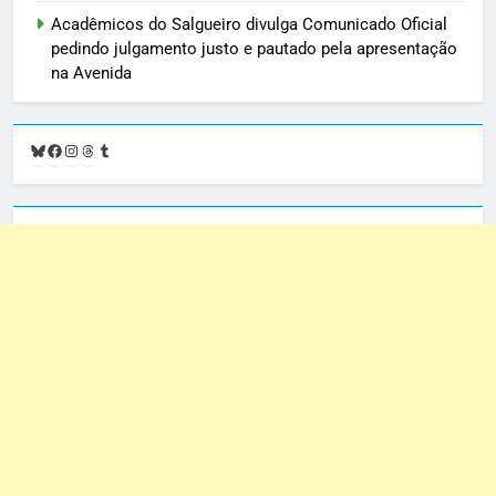
Acadêmicos do Salgueiro divulga Comunicado Oficial
pedindo julgamento justo e pautado pela apresentação
na Avenida
Bluesky
Facebook
Instagram
Threads
Tumblr