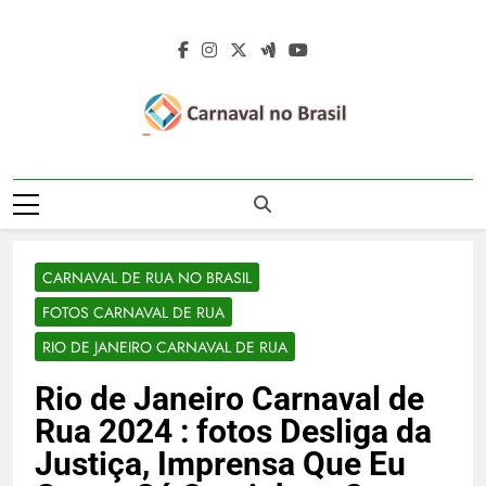
Skip
to
content
Carnaval No
Carnaval No Brasil 2027 – Carnaval De
Brasil 2027 –
Rua 2027 – Desfile Das Escolas De
Samba – Fotos Carnaval 2026 – Blocos
Carnaval De Rua
Carnavalescos – Musas Do Carnaval –
CARNAVAL DE RUA NO BRASIL
Rainhas De Bateria – Famosos No
2027 – Desfile
Carnaval
FOTOS CARNAVAL DE RUA
Das Escolas De
RIO DE JANEIRO CARNAVAL DE RUA
Samba
Rio de Janeiro Carnaval de
Rua 2024 : fotos Desliga da
Justiça, Imprensa Que Eu