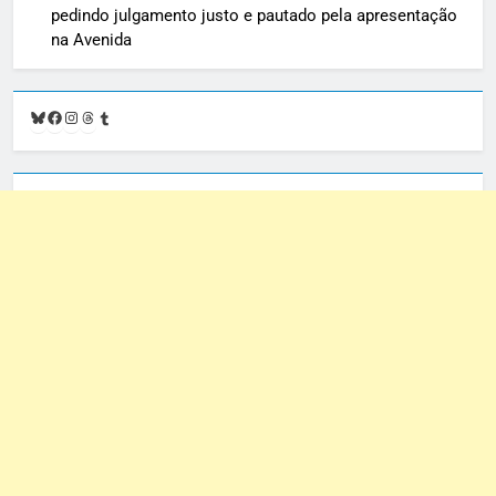
pedindo julgamento justo e pautado pela apresentação
na Avenida
Bluesky
Facebook
Instagram
Threads
Tumblr