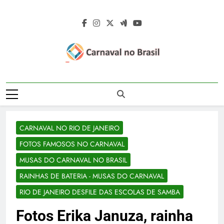
Skip
to
content
Carnaval No
Carnaval No Brasil 2027 – Carnaval De
Brasil 2027 –
Rua 2027 – Desfile Das Escolas De
Samba – Fotos Carnaval 2026 – Blocos
Carnaval De Rua
Carnavalescos – Musas Do Carnaval –
CARNAVAL NO RIO DE JANEIRO
Rainhas De Bateria – Famosos No
2027 – Desfile
Carnaval
FOTOS FAMOSOS NO CARNAVAL
Das Escolas De
MUSAS DO CARNAVAL NO BRASIL
Samba
RAINHAS DE BATERIA - MUSAS DO CARNAVAL
RIO DE JANEIRO DESFILE DAS ESCOLAS DE SAMBA
Fotos Erika Januza, rainha