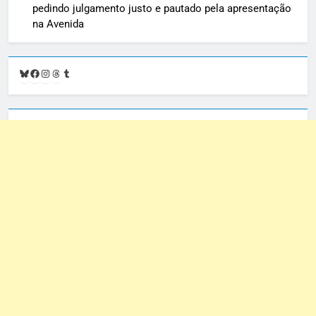
pedindo julgamento justo e pautado pela apresentação
na Avenida
Bluesky
Facebook
Instagram
Threads
Tumblr