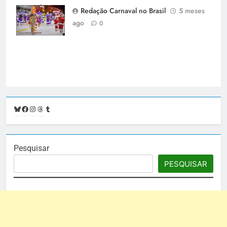
Carnavalesca
Redação Carnaval no Brasil
5 meses
Os Comanches -
ago
0
carnavalnobrasil.com.br
Bluesky
Facebook
Instagram
Threads
Tumblr
Pesquisar
PESQUISAR