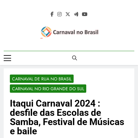
Skip
to
content
Carnaval No
Carnaval No Brasil 2027 – Carnaval De
Brasil 2027 –
Rua 2027 – Desfile Das Escolas De
Samba – Fotos Carnaval 2026 – Blocos
Carnaval De Rua
Carnavalescos – Musas Do Carnaval –
CARNAVAL DE RUA NO BRASIL
Rainhas De Bateria – Famosos No
2027 – Desfile
Carnaval
CARNAVAL NO RIO GRANDE DO SUL
Das Escolas De
Itaqui Carnaval 2024 :
Samba
desfile das Escolas de
Samba, Festival de Músicas
e baile