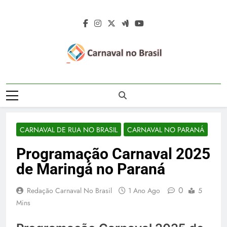
Skip
to
content
Carnaval No
Carnaval No Brasil 2027 – Carnaval De
Brasil 2027 –
Rua 2027 – Desfile Das Escolas De
Samba – Fotos Carnaval 2026 – Blocos
Carnaval De Rua
Carnavalescos – Musas Do Carnaval –
CARNAVAL DE RUA NO BRASIL
CARNAVAL NO PARANÁ
Rainhas De Bateria – Famosos No
2027 – Desfile
Carnaval
Programação Carnaval 2025
Das Escolas De
de Maringá no Paraná
Samba
0
Redação Carnaval No Brasil
1 Ano Ago
5
Mins