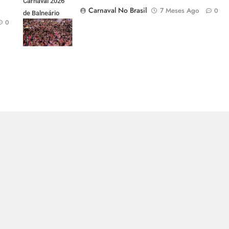
Carnaval 2026
Carnaval No Brasil
7 Meses Ago
0
de Balneário
0
Camboriú em
Santa Catarina