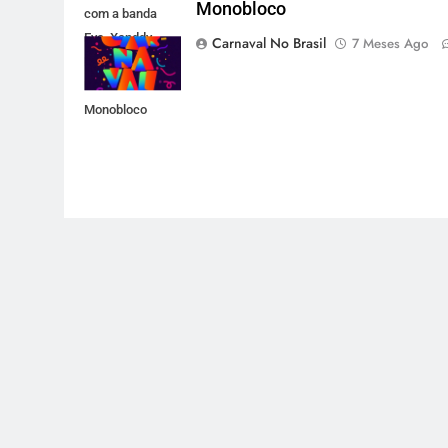
Monobloco
com a banda
Eva, Xanddy
Carnaval No Brasil
7 Meses Ago
Harmonia,
Dazaranha e
Monobloco