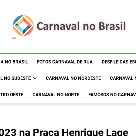
Carnaval No Brasil 
Carnaval No Brasil 2027 – Carnaval De Rua 2027 – Desf
Blocos Carnavalescos – Musas Do Carnaval – R
Rua 2027 – Desfil
A NO BRASIL
FOTOS CARNAVAL DE RUA
DESFILE DAS E
Sam
L NO SUDESTE
CARNAVAL NO NORDESTE
CARNAVAL 
TRO OESTE
CARNAVAL NO NORTE
FAMOSOS NO CARNAV
2023 na Praça Henrique Lage