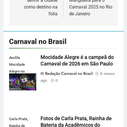
definir a cidade
Mangueira para o
como destino na
Carnaval 2025 no Rio
folia
de Janeiro
Carnaval no Brasil
Mocidade Alegre é a campeã do
desfile
Carnaval de 2026 em São Paulo
Mocidade
Alegre no
Redação Carnaval no Brasil
6 meses
Carnaval 2026
ago
0
de São Paulo
Fotos de Carla Prata, Rainha de
Carla Prata,
Bateria da Acadêmicos do
Rainha de