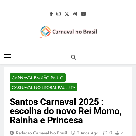
Skip
to
content
Carnaval No
Carnaval No Brasil 2027 – Carnaval De
Brasil 2027 –
Rua 2027 – Desfile Das Escolas De
Samba – Fotos Carnaval 2026 – Blocos
Carnaval De Rua
Carnavalescos – Musas Do Carnaval –
CARNAVAL EM SÃO PAULO
Rainhas De Bateria – Famosos No
2027 – Desfile
Carnaval
CARNAVAL NO LITORAL PAULISTA
Das Escolas De
Santos Carnaval 2025 :
Samba
escolha do novo Rei Momo,
Rainha e Princesa
0
Redação Carnaval No Brasil
2 Anos Ago
4