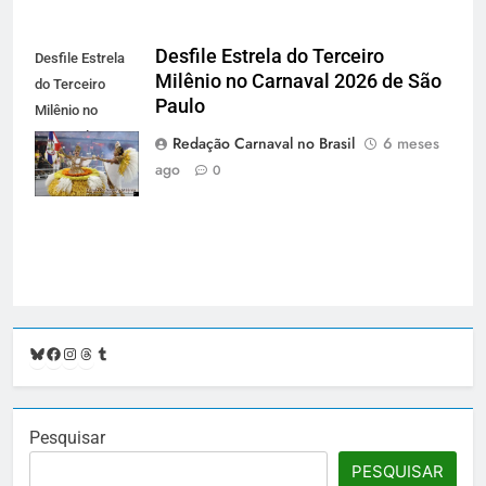
Desfile Estrela do Terceiro
Desfile Estrela
Milênio no Carnaval 2026 de São
do Terceiro
Paulo
Milênio no
Carnaval 2026
Redação Carnaval no Brasil
6 meses
de São Paulo -
ago
0
carnavalnobrasil.com.br
Bluesky
Facebook
Instagram
Threads
Tumblr
Pesquisar
PESQUISAR