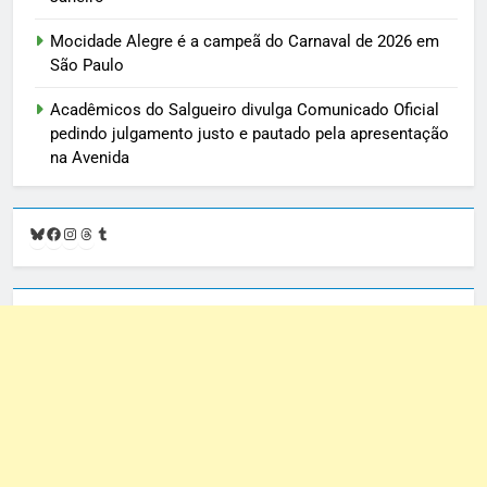
Mocidade Alegre é a campeã do Carnaval de 2026 em
São Paulo
Acadêmicos do Salgueiro divulga Comunicado Oficial
pedindo julgamento justo e pautado pela apresentação
na Avenida
Bluesky
Facebook
Instagram
Threads
Tumblr