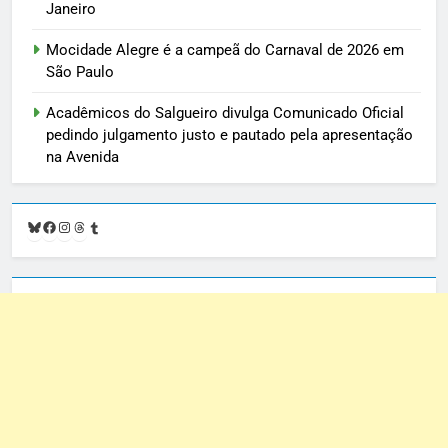
Janeiro
Mocidade Alegre é a campeã do Carnaval de 2026 em
São Paulo
Acadêmicos do Salgueiro divulga Comunicado Oficial
pedindo julgamento justo e pautado pela apresentação
na Avenida
Bluesky
Facebook
Instagram
Threads
Tumblr