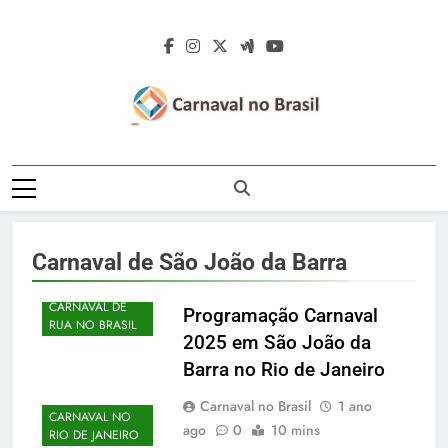
Skip
to
content
Carnaval No
Carnaval No Brasil 2027 – Carnaval De
Brasil 2027 –
Rua 2027 – Desfile Das Escolas De
Samba – Fotos Carnaval 2026 – Blocos
Carnaval De Rua
Carnavalescos – Musas Do Carnaval –
Carnaval de São João da Barra
Rainhas De Bateria – Famosos No
2027 – Desfile
Carnaval
Das Escolas De
CARNAVAL DE
Programação Carnaval
RUA NO BRASIL
2025 em São João da
Samba
CARNAVAL NO
Barra no Rio de Janeiro
LITORAL
FLUMINENSE
Carnaval no Brasil
1 ano
CARNAVAL NO
ago
0
10 mins
RIO DE JANEIRO