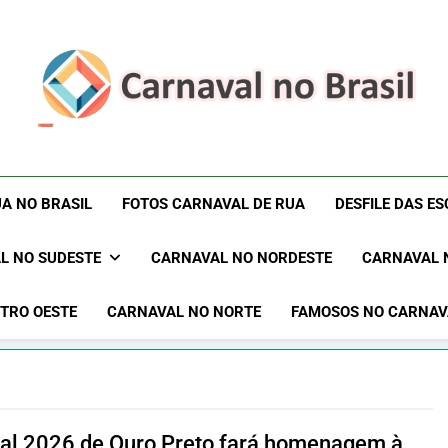
Carnaval No Brasil 
Carnaval No Brasil 2027 – Carnaval De Rua 2027 – Desf
Blocos Carnavalescos – Musas Do Carnaval – R
Rua 2027 – Desfil
A NO BRASIL
FOTOS CARNAVAL DE RUA
DESFILE DAS E
Sam
L NO SUDESTE
CARNAVAL NO NORDESTE
CARNAVAL 
TRO OESTE
CARNAVAL NO NORTE
FAMOSOS NO CARNAV
al 2026 de Ouro Preto fará homenagem à