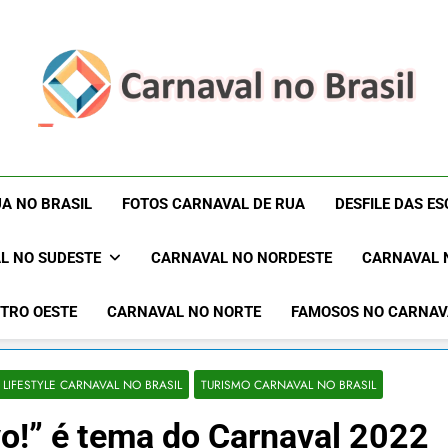
Carnaval No Brasil 
Carnaval No Brasil 2027 – Carnaval De Rua 2027 – Desf
Blocos Carnavalescos – Musas Do Carnaval – R
Rua 2027 – Desfil
A NO BRASIL
FOTOS CARNAVAL DE RUA
DESFILE DAS E
Sam
L NO SUDESTE
CARNAVAL NO NORDESTE
CARNAVAL 
TRO OESTE
CARNAVAL NO NORTE
FAMOSOS NO CARNAV
LIFESTYLE CARNAVAL NO BRASIL
TURISMO CARNAVAL NO BRASIL
evo!” é tema do Carnaval 2022