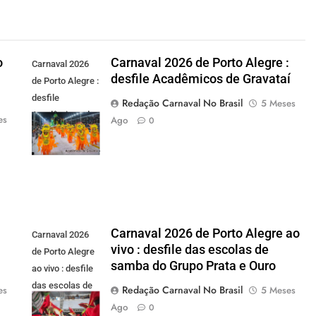
o
Carnaval 2026 de Porto Alegre :
Carnaval 2026
desfile Acadêmicos de Gravataí
de Porto Alegre :
desfile
Redação Carnaval No Brasil
5 Meses
Acadêmicos de
es
Ago
0
Gravataí -
carnavalnobrasil.com.br
:
Carnaval 2026 de Porto Alegre ao
Carnaval 2026
vivo : desfile das escolas de
de Porto Alegre
samba do Grupo Prata e Ouro
ao vivo : desfile
das escolas de
Redação Carnaval No Brasil
es
5 Meses
samba do Grupo
Ago
0