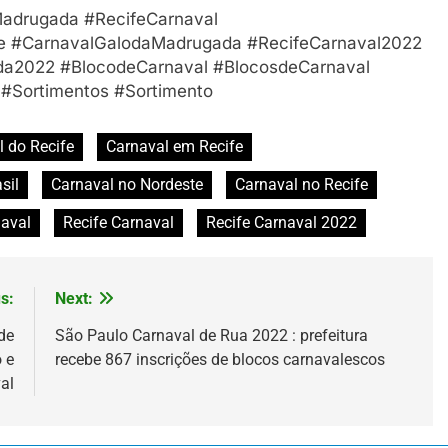
adrugada #RecifeCarnaval
e #CarnavalGalodaMadrugada #RecifeCarnaval2022
a2022 #BlocodeCarnaval #BlocosdeCarnaval
 #Sortimentos #Sortimento
l do Recife
Carnaval em Recife
sil
Carnaval no Nordeste
Carnaval no Recife
aval
Recife Carnaval
Recife Carnaval 2022
s:
Next:
de
São Paulo Carnaval de Rua 2022 : prefeitura
 e
recebe 867 inscrições de blocos carnavalescos
al