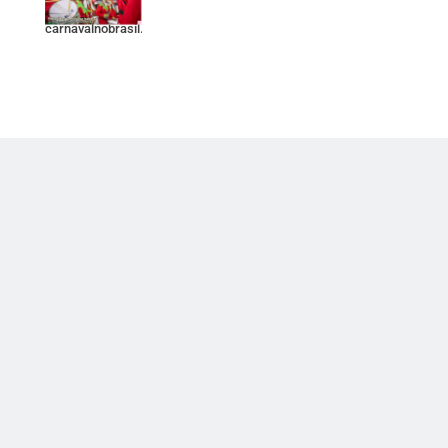
Prata e Ouro -
carnavalnobrasil.com.br