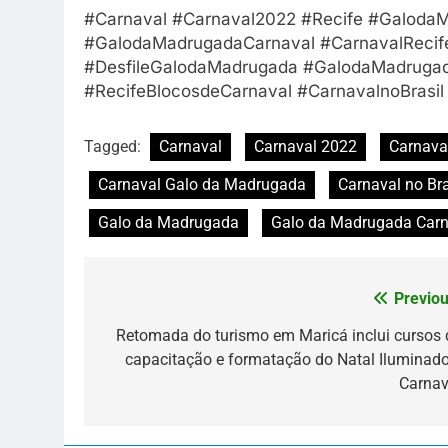
#Carnaval #Carnaval2022 #Recife #GalodaM
#GalodaMadrugadaCarnaval #CarnavalRecif
#DesfileGalodaMadrugada #GalodaMadrugad
#RecifeBlocosdeCarnaval #CarnavalnoBrasil
Tagged:
Carnaval
Carnaval 2022
Carnava
Carnaval Galo da Madrugada
Carnaval no Bra
Galo da Madrugada
Galo da Madrugada Carn
Previou
Navegação
de
Retomada do turismo em Maricá inclui cursos 
capacitação e formatação do Natal Iluminado
Post
Carnav