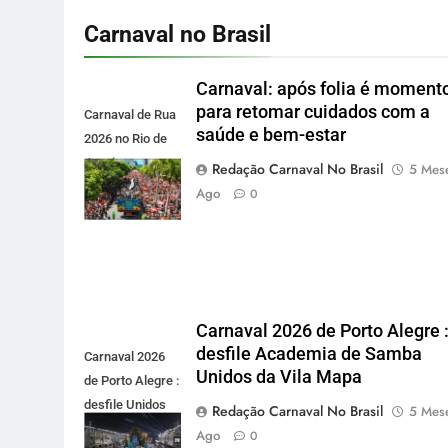
Carnaval no Brasil
Carnaval: após folia é moment
para retomar cuidados com a
Carnaval de Rua
saúde e bem-estar
2026 no Rio de
Janeiro -
Redação Carnaval No Brasil
5 Mes
carnavalnobrasil.com.br
Ago
0
Carnaval 2026 de Porto Alegre 
desfile Academia de Samba
Carnaval 2026
Unidos da Vila Mapa
de Porto Alegre :
desfile Unidos
Redação Carnaval No Brasil
5 Mes
da Vila Mapa -
Ago
0