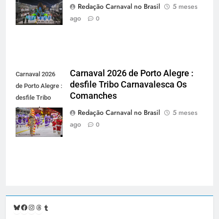
da Vila Mapa -
Redação Carnaval no Brasil
5 meses
carnavalnobrasil.com.br
ago
0
Carnaval 2026 de Porto Alegre :
Carnaval 2026
desfile Tribo Carnavalesca Os
de Porto Alegre :
Comanches
desfile Tribo
Carnavalesca
Redação Carnaval no Brasil
5 meses
Os Comanches -
ago
0
carnavalnobrasil.com.br
Bluesky
Facebook
Instagram
Threads
Tumblr