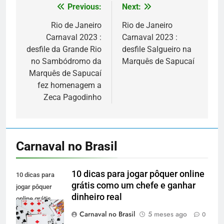
Previous:
Next:
Navegação
de
Rio de Janeiro
Rio de Janeiro
Carnaval 2023 :
Carnaval 2023 :
Post
desfile da Grande Rio
desfile Salgueiro na
no Sambódromo da
Marquês de Sapucaí
Marquês de Sapucaí
fez homenagem a
Zeca Pagodinho
Carnaval no Brasil
10 dicas para jogar pôquer online
10 dicas para
grátis como um chefe e ganhar
jogar pôquer
dinheiro real
online grátis
como um chefe
Carnaval no Brasil
5 meses ago
0
e ganhar