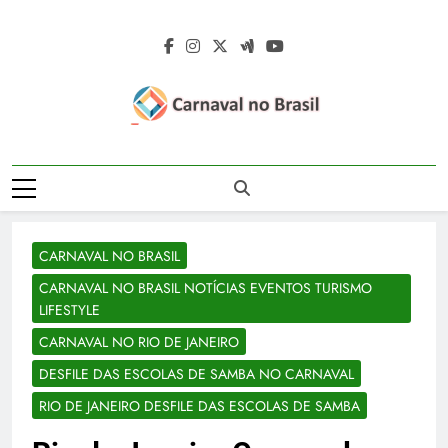
Skip
to
content
Carnaval No
Carnaval No Brasil 2027 – Carnaval De
Brasil 2027 –
Rua 2027 – Desfile Das Escolas De
Samba – Fotos Carnaval 2026 – Blocos
Carnaval De Rua
Carnavalescos – Musas Do Carnaval –
CARNAVAL NO BRASIL
Rainhas De Bateria – Famosos No
2027 – Desfile
Carnaval
CARNAVAL NO BRASIL NOTÍCIAS EVENTOS TURISMO
Das Escolas De
LIFESTYLE
Samba
CARNAVAL NO RIO DE JANEIRO
DESFILE DAS ESCOLAS DE SAMBA NO CARNAVAL
RIO DE JANEIRO DESFILE DAS ESCOLAS DE SAMBA